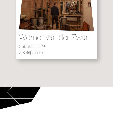
Werner van der Zwan
Coloniastraat 28
> Bekijk atelier