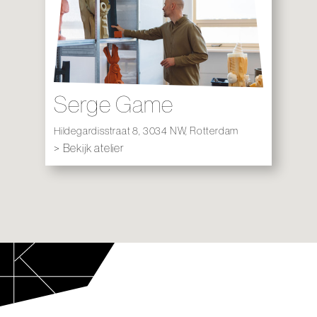
Serge Game
Hildegardisstraat 8, 3034 NW, Rotterdam
> Bekijk atelier