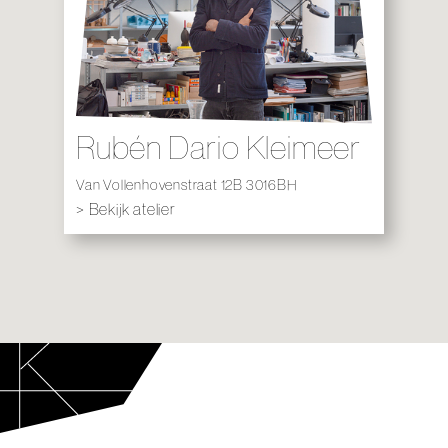
Rubén Dario Kleimeer
Van Vollenhovenstraat 12B 3016BH
> Bekijk atelier