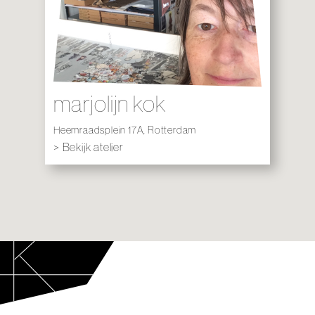
marjolijn kok
Heemraadsplein 17A, Rotterdam
> Bekijk atelier