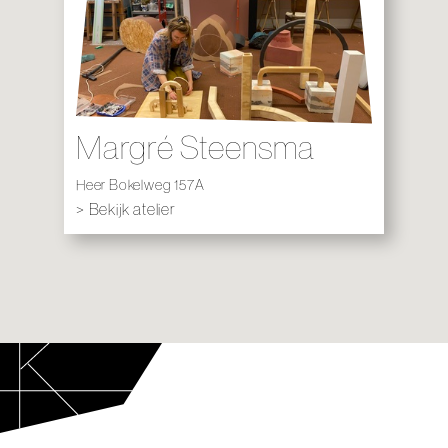
Margré Steensma
Heer Bokelweg 157A
> Bekijk atelier