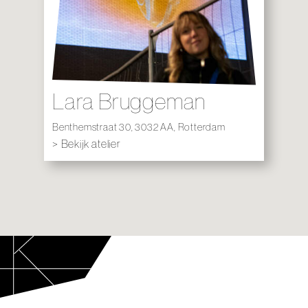
Lara Bruggeman
Benthemstraat 30, 3032 AA, Rotterdam
> Bekijk atelier