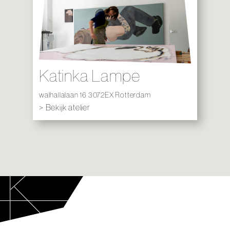
Katinka Lampe
walhallalaan 16 3072EX Rotterdam
> Bekijk atelier