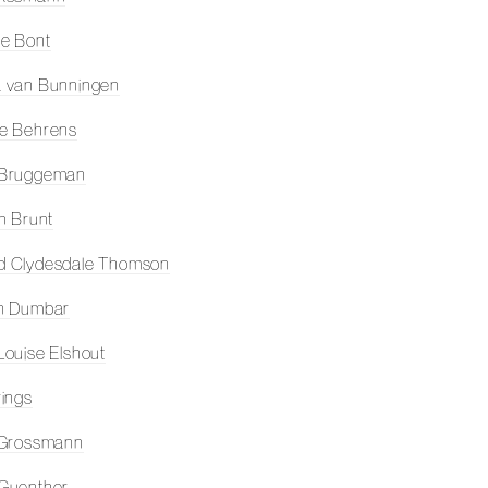
e Bont
 van Bunningen
e Behrens
 Bruggeman
on Brunt
d Clydesdale Thomson
en Dumbar
Louise Elshout
rings
 Grossmann
Guenther