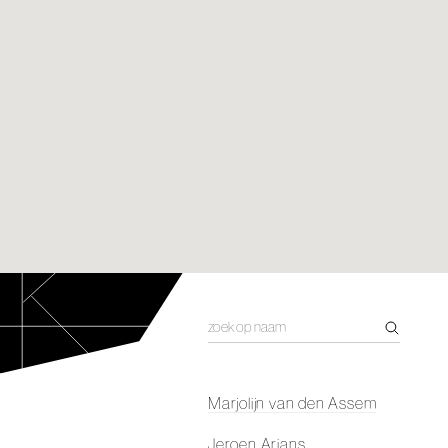
Marjolijn van den Assem
Jeroen Arians