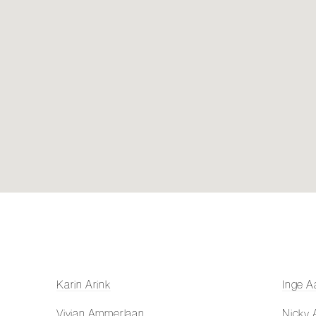
Karin Arink
Inge A
Vivian Ammerlaan
Nicky