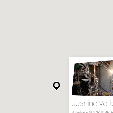
Jeanine Ver
Schiekade 189, 3013 BR, 