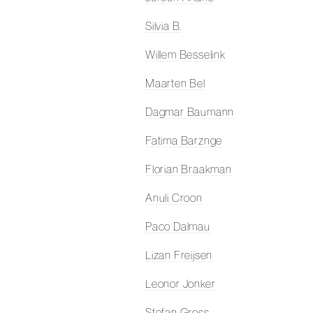
Silvia B.
Willem Besselink
Maarten Bel
Dagmar Baumann
Fatima Barznge
Florian Braakman
Anuli Croon
Paco Dalmau
Lizan Freijsen
Leonor Jonker
Stefan Gross