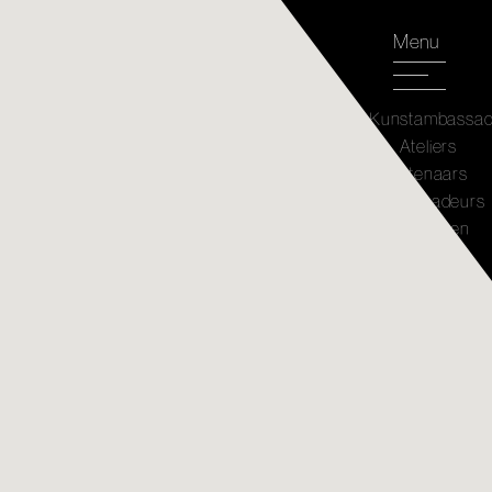
Menu
Kunstambassa
Ateliers
Kunstenaars
Ambassadeurs
Kunstwerken
Atelier
Café's
Agenda
Nieuws
Plattegrond
Mijn
selectie
Over
Jaarrekening