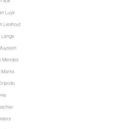
jn kok
an Luyk
an Lieshout
n Lange
 Muysson
m Mendes
e Marks
Orlando
Onis
sschier
eters