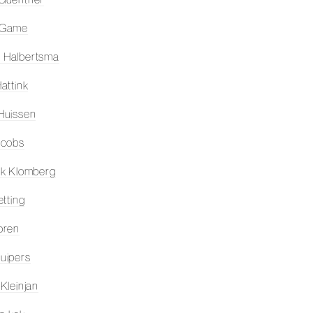
 Game
 Halbertsma
attink
Huissen
acobs
ik Klomberg
etting
oren
uipers
 Kleinjan