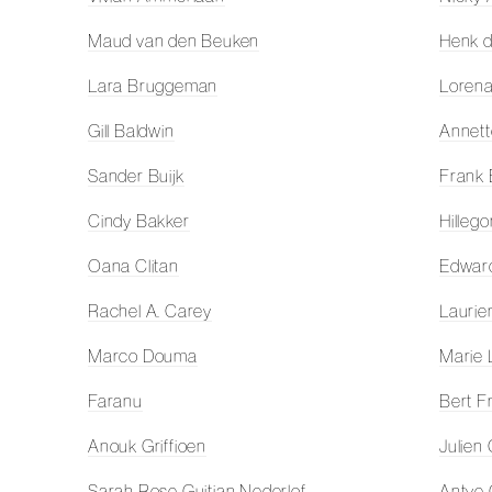
Maud van den Beuken
Henk d
Lara Bruggeman
Lorena
Gill Baldwin
Annett
Sander Buijk
Frank
Cindy Bakker
Hilleg
Oana Clitan
Edwar
Rachel A. Carey
Lauri
Marco Douma
Marie 
Faranu
Bert F
Anouk Griffioen
Julien
Sarah Rose Guitian Nederlof
Antye 