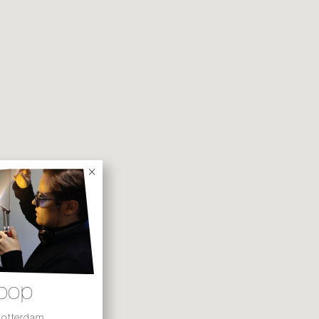
2025
×
loop
Rotterdam