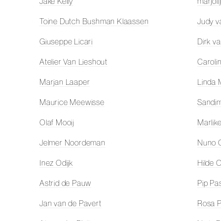
Jake Kelly
marjoli
Toine Dutch Bushman Klaassen
Judy v
Giuseppe Licari
Dirk v
Atelier Van Lieshout
Caroli
Marjan Laaper
Linda
Maurice Meewisse
Sandi
Olaf Mooij
Marlik
Jelmer Noordeman
Nuno 
Inez Odijk
Hilde 
Astrid de Pauw
Pip Pa
Jan van de Pavert
Rosa P