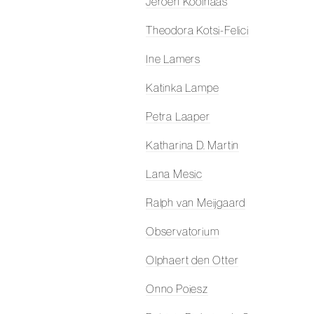
Jeroen Koolhaas
Theodora Kotsi-Felici
Ine Lamers
Katinka Lampe
Petra Laaper
Katharina D. Martin
Lana Mesic
Ralph van Meijgaard
Observatorium
Olphaert den Otter
Onno Poiesz