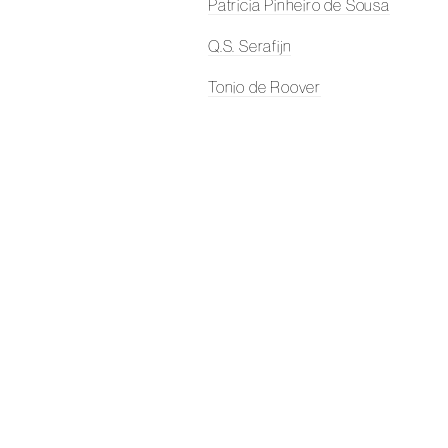
Patricia Pinheiro de Sousa
Q.S. Serafijn
Tonio de Roover
Anna Ramsair
Charlotte Schleiffert
Renie Spoelstra
Elian Somers
Koes Staassen
Simon Schrikker
Janine Schrijver
Karin Trenkel