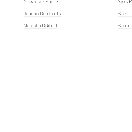
Alexandra Phillips
Niels 
Jeanne Rombouts
Sara R
Natasha Rijkhoff
Sonia 
Jochem Rotteveel
Sanne
Daan Samson
Margr
De Schilderijencentrale
Frank 
Laurens Stok
Donald
Hester Scheurwater
Inez S
Niels Smits van Burgst
Luuk S
Mirjam Somers
Touw 
Heyer Thurnheer
Woute