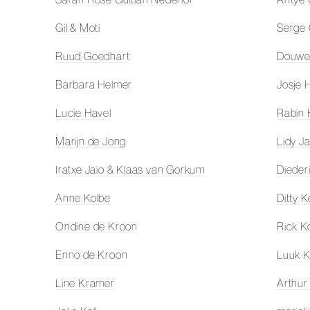
Gil & Moti
Serge
Ruud Goedhart
Douwe
Barbara Helmer
Josje H
Lucie Havel
Rabin 
Marijn de Jong
Lidy J
Iratxe Jaio & Klaas van Gorkum
Dieder
Anne Kolbe
Ditty K
Ondine de Kroon
Rick K
Enno de Kroon
Luuk K
Line Kramer
Arthur