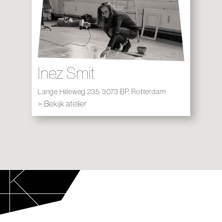
Inez Smit
Lange Hilleweg 235, 3073 BP, Rotterdam
> Bekijk atelier