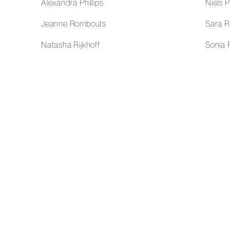
Alexandra Phillips
Niels 
Jeanne Rombouts
Sara R
Natasha Rijkhoff
Sonia 
Jochem Rotteveel
Sanne
Daan Samson
Margr
De Schilderijencentrale
Frank 
Laurens Stok
Donald
Hester Scheurwater
Inez S
Niels Smits van Burgst
Luuk S
Mirjam Somers
Touw 
Heyer Thurnheer
Woute