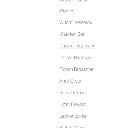
Silvia B.
Willem Besselink
Maarten Bel
Dagmar Baumann
Fatima Barznge
Florian Braakman
Anuli Croon
Paco Dalmau
Lizan Freijsen
Leonor Jonker
Stefan Gross