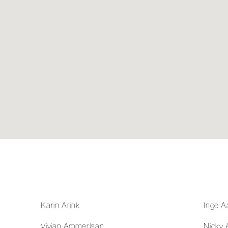
Karin Arink
Inge A
Vivian Ammerlaan
Nicky