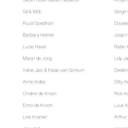
Gil & Moti
Serge
Ruud Goedhart
Douwe
Barbara Helmer
Josje H
Lucie Havel
Rabin 
Marijn de Jong
Lidy J
Iratxe Jaio & Klaas van Gorkum
Dieder
Anne Kolbe
Ditty K
Ondine de Kroon
Rick K
Enno de Kroon
Luuk K
Line Kramer
Arthur