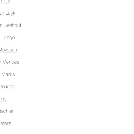
jn kok
an Luyk
an Lieshout
n Lange
 Muysson
m Mendes
e Marks
Orlando
Onis
sschier
eters