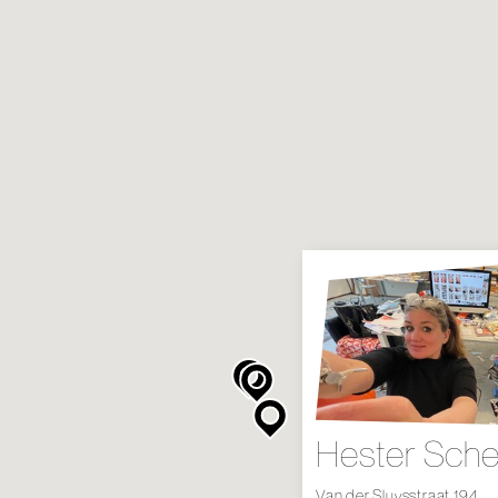
Hester Sche
Van der Sluysstraat 194