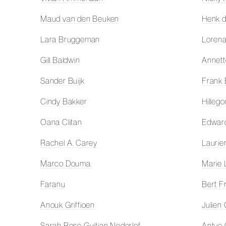
Maud van den Beuken
Henk d
Lara Bruggeman
Lorena
Gill Baldwin
Annett
Sander Buijk
Frank
Cindy Bakker
Hilleg
Oana Clitan
Edwar
Rachel A. Carey
Lauri
Marco Douma
Marie 
Faranu
Bert F
Anouk Griffioen
Julien
Sarah Rose Guitian Nederlof
Antye 