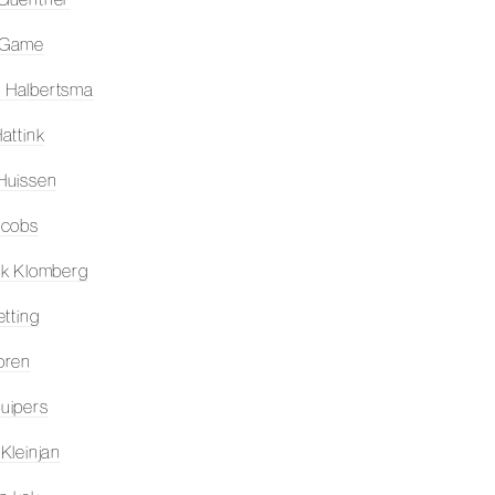
 Game
 Halbertsma
attink
Huissen
acobs
ik Klomberg
etting
oren
uipers
 Kleinjan