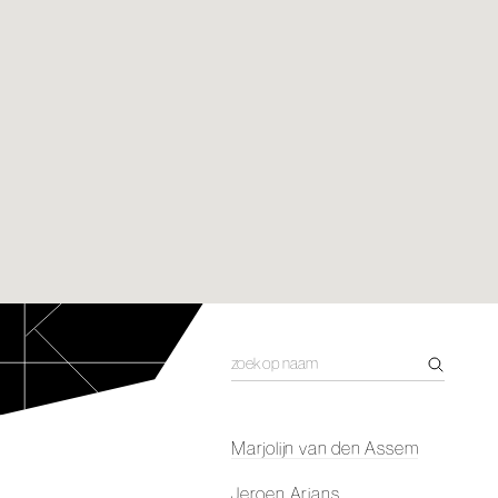
Marjolijn van den Assem
Jeroen Arians