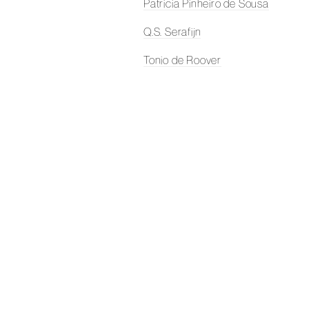
Patricia Pinheiro de Sousa
Q.S. Serafijn
Tonio de Roover
Anna Ramsair
Charlotte Schleiffert
Renie Spoelstra
Elian Somers
Koes Staassen
Simon Schrikker
Janine Schrijver
Karin Trenkel