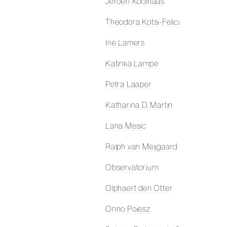
Jeroen Koolhaas
Theodora Kotsi-Felici
Ine Lamers
Katinka Lampe
Petra Laaper
Katharina D. Martin
Lana Mesic
Ralph van Meijgaard
Observatorium
Olphaert den Otter
Onno Poiesz