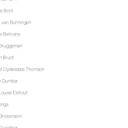
e Bont
 van Bunningen
e Behrens
 Bruggeman
on Brunt
d Clydesdale Thomson
en Dumbar
Louise Elshout
rings
 Grossmann
Guenther