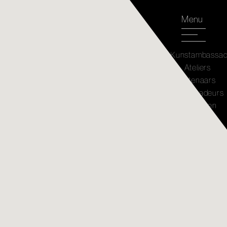
Menu
Kunstambassa
Ateliers
Kunstenaars
Ambassadeurs
Kunstwerken
Atelier
Café's
Agenda
Nieuws
Plattegrond
Mijn
selectie
Over
Jaarrekening