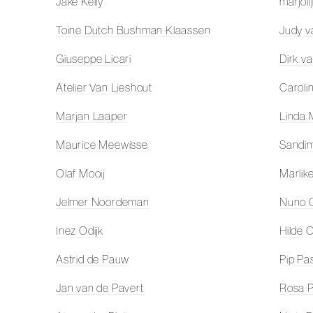
Jake Kelly
marjoli
Toine Dutch Bushman Klaassen
Judy v
Giuseppe Licari
Dirk v
Atelier Van Lieshout
Caroli
Marjan Laaper
Linda
Maurice Meewisse
Sandi
Olaf Mooij
Marlik
Jelmer Noordeman
Nuno 
Inez Odijk
Hilde 
Astrid de Pauw
Pip Pa
Jan van de Pavert
Rosa P