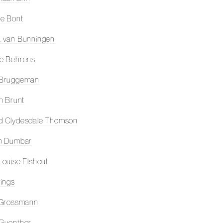
e Bont
 van Bunningen
e Behrens
 Bruggeman
on Brunt
d Clydesdale Thomson
en Dumbar
Louise Elshout
rings
 Grossmann
Guenther