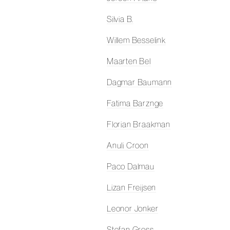
Silvia B.
Willem Besselink
Maarten Bel
Dagmar Baumann
Fatima Barznge
Florian Braakman
Anuli Croon
Paco Dalmau
Lizan Freijsen
Leonor Jonker
Stefan Gross