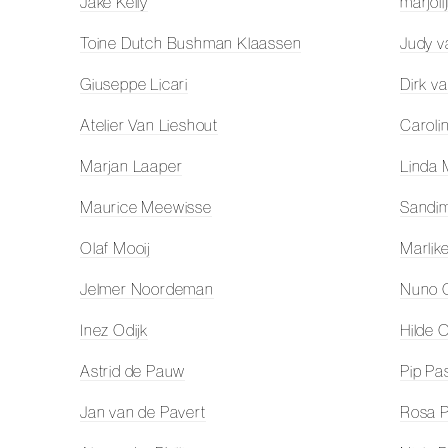
Jake Kelly
marjoli
Toine Dutch Bushman Klaassen
Judy v
Giuseppe Licari
Dirk v
Atelier Van Lieshout
Caroli
Marjan Laaper
Linda
Maurice Meewisse
Sandi
Olaf Mooij
Marlik
Jelmer Noordeman
Nuno 
Inez Odijk
Hilde 
Astrid de Pauw
Pip Pa
Jan van de Pavert
Rosa P