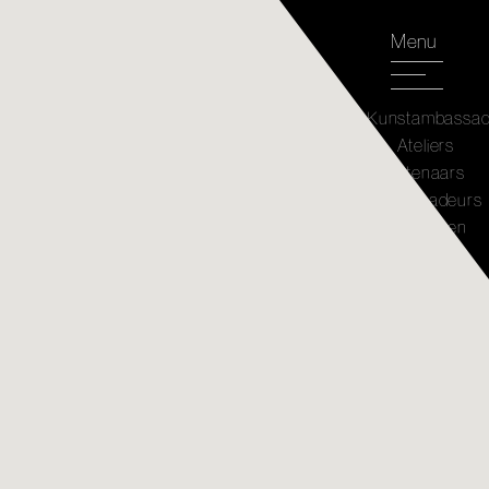
Menu
Kunstambassa
Ateliers
Kunstenaars
Ambassadeurs
Kunstwerken
Atelier
Café's
Agenda
Nieuws
Plattegrond
Mijn
selectie
Over
Jaarrekening