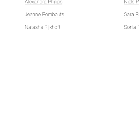
Alexandra Phillips
Niels 
Jeanne Rombouts
Sara R
Natasha Rijkhoff
Sonia 
Jochem Rotteveel
Sanne
Daan Samson
Margr
De Schilderijencentrale
Frank 
Laurens Stok
Donald
Hester Scheurwater
Inez S
Niels Smits van Burgst
Luuk S
Mirjam Somers
Touw 
Heyer Thurnheer
Woute