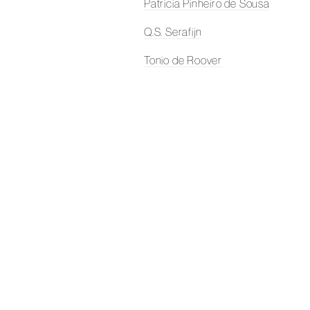
Patricia Pinheiro de Sousa
Q.S. Serafijn
Tonio de Roover
Anna Ramsair
Charlotte Schleiffert
Renie Spoelstra
Elian Somers
Koes Staassen
Simon Schrikker
Janine Schrijver
Karin Trenkel