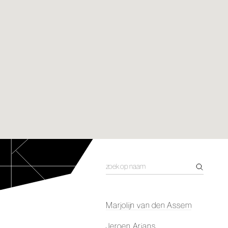
Marjolijn van den Assem
Jeroen Arians