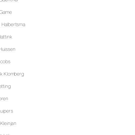
 Game
 Halbertsma
attink
Huissen
acobs
ik Klomberg
etting
oren
uipers
 Kleinjan