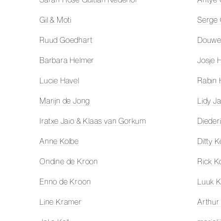
Gil & Moti
Serge
Ruud Goedhart
Douwe
Barbara Helmer
Josje H
Lucie Havel
Rabin 
Marijn de Jong
Lidy J
Iratxe Jaio & Klaas van Gorkum
Dieder
Anne Kolbe
Ditty K
Ondine de Kroon
Rick K
Enno de Kroon
Luuk K
Line Kramer
Arthur