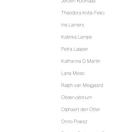
Jeroen Koolhaas
Theodora Kotsi-Felici
Ine Lamers
Katinka Lampe
Petra Laaper
Katharina D. Martin
Lana Mesic
Ralph van Meijgaard
Observatorium
Olphaert den Otter
Onno Poiesz