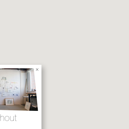
2025
×
shout