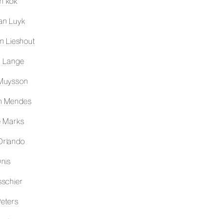
jn kok
an Luyk
an Lieshout
n Lange
 Muysson
m Mendes
e Marks
Orlando
Onis
sschier
eters