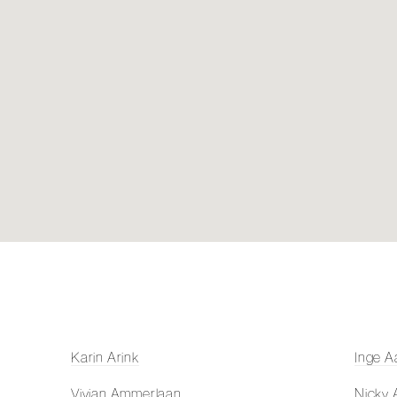
Karin Arink
Inge A
Vivian Ammerlaan
Nicky