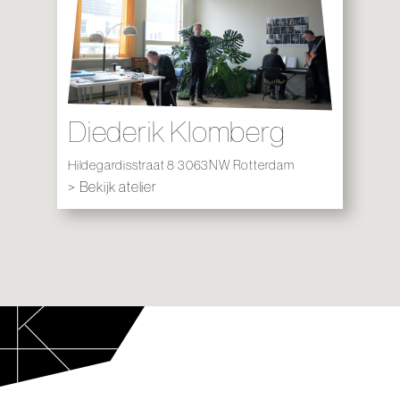
Diederik Klomberg
Hildegardisstraat 8 3063NW Rotterdam
> Bekijk atelier